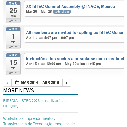
MAR
XX ISTEC General Assembly
@ INAOE, Mexico
26
Mar 26 – Mar 28
todo el día
Mié
2014
ABR
All members are invited for aplling as ISTEC Genera
1
Abr 1 a las 5:07 pm – 6:07 pm
Vie
2016
ABR
Invitación a los socios a postularse como instituc
15
Abr 15 a las 12:00 am – May 30 a las 11:45 pm
Vie
2016
MAR 2014 – ABR 2016
MORE NEWS
BIREDIAL ISTEC 2023 se realizará en
Uruguay
Workshop «Emprendimiento y
Transferencia de Tecnología: modelos de