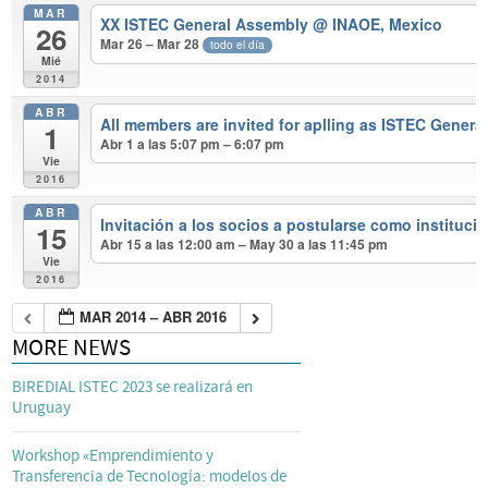
MAR
XX ISTEC General Assembly
@ INAOE, Mexico
26
Mar 26 – Mar 28
todo el día
Mié
2014
ABR
All members are invited for aplling as ISTEC Genera
1
Abr 1 a las 5:07 pm – 6:07 pm
Vie
2016
ABR
Invitación a los socios a postularse como instituc
15
Abr 15 a las 12:00 am – May 30 a las 11:45 pm
Vie
2016
MAR 2014 – ABR 2016
MORE NEWS
BIREDIAL ISTEC 2023 se realizará en
Uruguay
Workshop «Emprendimiento y
Transferencia de Tecnología: modelos de