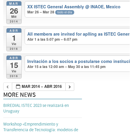
MAR
XX ISTEC General Assembly
@ INAOE, Mexico
26
Mar 26 – Mar 28
todo el día
Mié
2014
ABR
All members are invited for aplling as ISTEC Genera
1
Abr 1 a las 5:07 pm – 6:07 pm
Vie
2016
ABR
Invitación a los socios a postularse como instituc
15
Abr 15 a las 12:00 am – May 30 a las 11:45 pm
Vie
2016
MAR 2014 – ABR 2016
MORE NEWS
BIREDIAL ISTEC 2023 se realizará en
Uruguay
Workshop «Emprendimiento y
Transferencia de Tecnología: modelos de