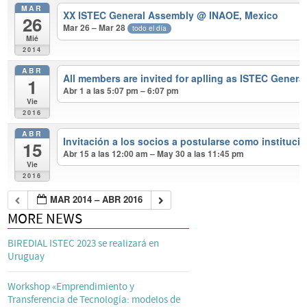
MAR
XX ISTEC General Assembly
@ INAOE, Mexico
26
Mar 26 – Mar 28
todo el día
Mié
2014
ABR
All members are invited for aplling as ISTEC Genera
1
Abr 1 a las 5:07 pm – 6:07 pm
Vie
2016
ABR
Invitación a los socios a postularse como instituc
15
Abr 15 a las 12:00 am – May 30 a las 11:45 pm
Vie
2016
MAR 2014 – ABR 2016
MORE NEWS
BIREDIAL ISTEC 2023 se realizará en
Uruguay
Workshop «Emprendimiento y
Transferencia de Tecnología: modelos de