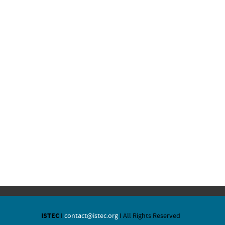
ISTEC
I
contact@istec.org
I All Rights Reserved