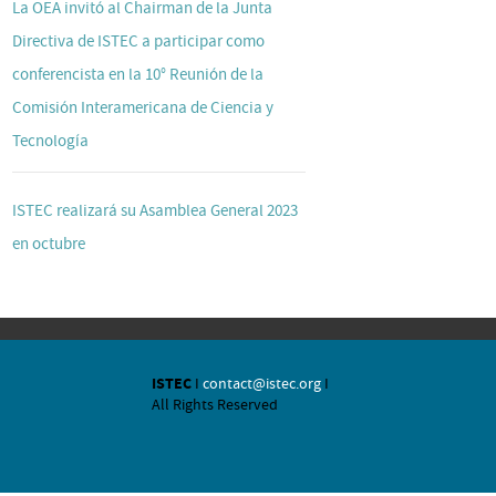
La OEA invitó al Chairman de la Junta
Directiva de ISTEC a participar como
conferencista en la 10° Reunión de la
Comisión Interamericana de Ciencia y
Tecnología
ISTEC realizará su Asamblea General 2023
en octubre
ISTEC
I
contact@istec.org
I
All Rights Reserved