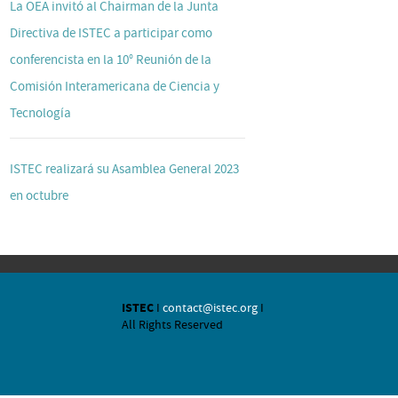
La OEA invitó al Chairman de la Junta
Directiva de ISTEC a participar como
conferencista en la 10° Reunión de la
Comisión Interamericana de Ciencia y
Tecnología
ISTEC realizará su Asamblea General 2023
en octubre
ISTEC
I
contact@istec.org
I
All Rights Reserved