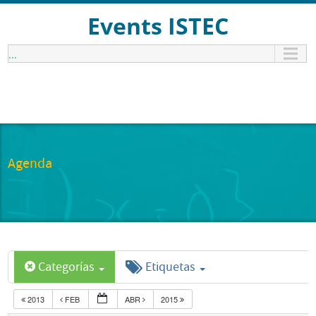
Events ISTEC
...
Agenda
Categorías
Etiquetas
2013
FEB
ABR
2015