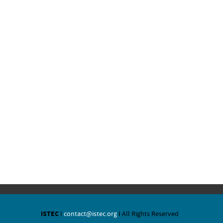
ISTEC
I
contact@istec.org
I All Rights Reserved