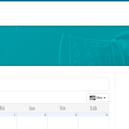
Mes
Mié
Jue
Vie
Sáb
1
2
3
4