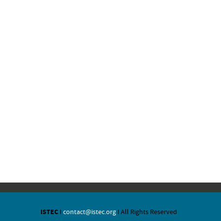
ISTEC
I
contact@istec.org
I All Rights Reserved