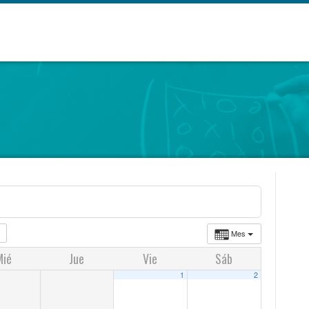
Mes
Mié
Jue
Vie
Sáb
1
2