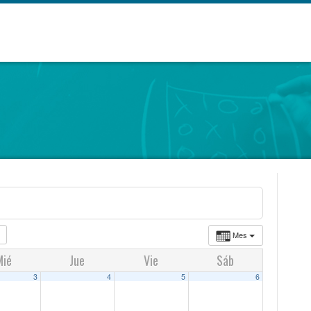
Mes
Mié
Jue
Vie
Sáb
3
4
5
6