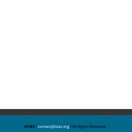
ISTEC
I
contact@istec.org
I All Rights Reserved