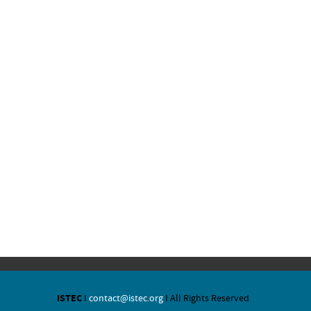
ISTEC
I
contact@istec.org
I All Rights Reserved