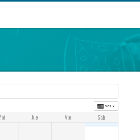
Mes
Mié
Jue
Vie
Sáb
1