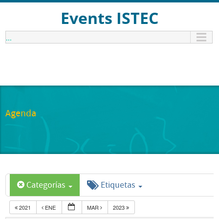
Events ISTEC
...
Agenda
Categorías
Etiquetas
2021
ENE
MAR
2023