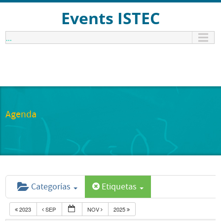
Events ISTEC
...
Agenda
Categorías
Etiquetas
2023
SEP
NOV
2025