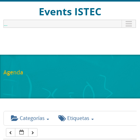
12:00 am
Events ISTEC
...
1:00 am
2:00 am
3:00 am
Agenda
4:00 am
5:00 am
Categorías
Etiquetas
6:00 am
7:00 am