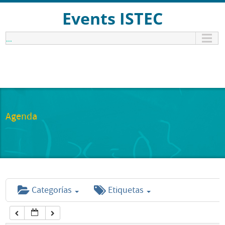
12:00 am
Events ISTEC
...
1:00 am
2:00 am
3:00 am
Agenda
4:00 am
5:00 am
Categorías
Etiquetas
6:00 am
7:00 am