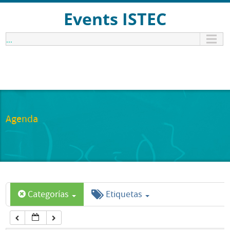
12:00 am
Events ISTEC
...
1:00 am
2:00 am
3:00 am
Agenda
4:00 am
5:00 am
Categorías
Etiquetas
6:00 am
7:00 am