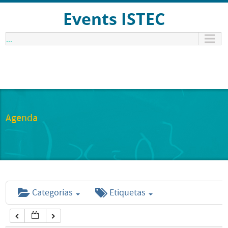
Events ISTEC
12:00 am
...
1:00 am
2:00 am
3:00 am
Agenda
4:00 am
5:00 am
Categorías
Etiquetas
6:00 am
7:00 am