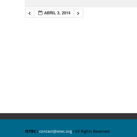
ABRIL 3, 2014
ISTEC
I
contact@istec.org
I All Rights Reserved