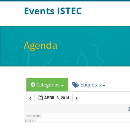
Events ISTEC
2:00 am
3:00 am
Agenda
4:00 am
5:00 am
Categorías
Etiquetas
6:00 am
ABRIL 3, 2014
7:00 am
Todo el día
8:00 am