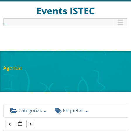
12:00 am
Events ISTEC
...
1:00 am
2:00 am
3:00 am
Agenda
4:00 am
5:00 am
Categorías
Etiquetas
6:00 am
7:00 am