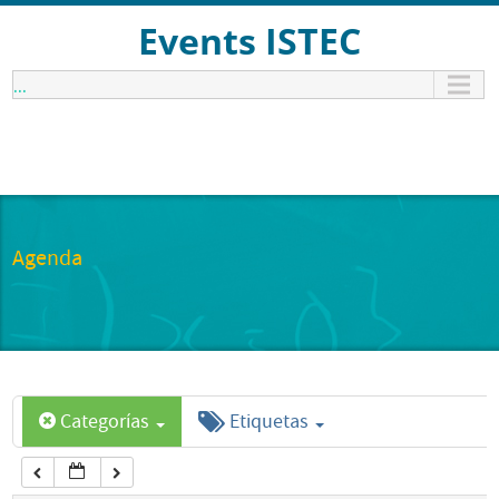
12:00 am
Events ISTEC
...
1:00 am
2:00 am
3:00 am
Agenda
4:00 am
5:00 am
Categorías
Etiquetas
6:00 am
7:00 am