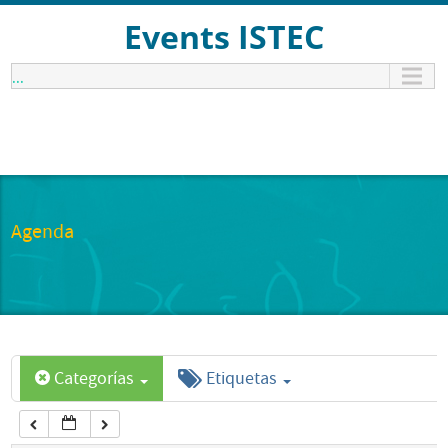
12:00 am
Events ISTEC
...
1:00 am
2:00 am
3:00 am
Agenda
4:00 am
5:00 am
Categorías
Etiquetas
6:00 am
7:00 am