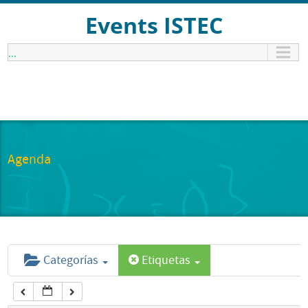
12:00 am
Events ISTEC
...
1:00 am
2:00 am
3:00 am
Agenda
4:00 am
5:00 am
Categorías
Etiquetas
6:00 am
7:00 am