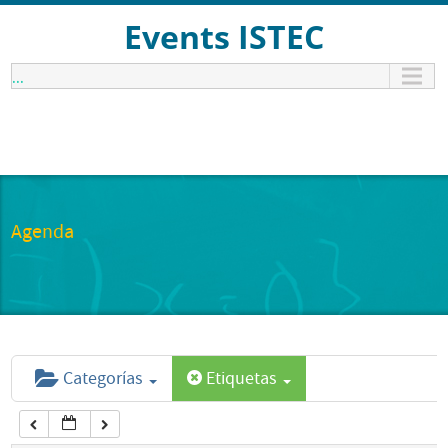
12:00 am
Events ISTEC
...
1:00 am
2:00 am
3:00 am
Agenda
4:00 am
5:00 am
Categorías
Etiquetas
6:00 am
7:00 am