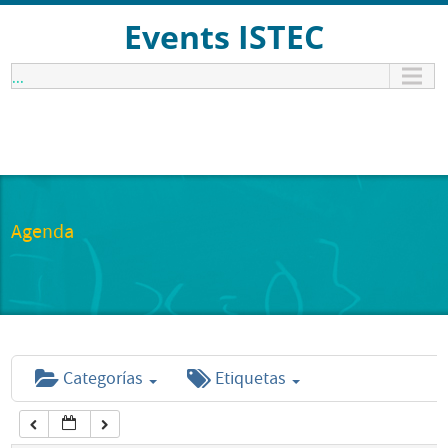
12:00 am
Events ISTEC
...
1:00 am
2:00 am
3:00 am
Agenda
4:00 am
5:00 am
Categorías
Etiquetas
6:00 am
7:00 am