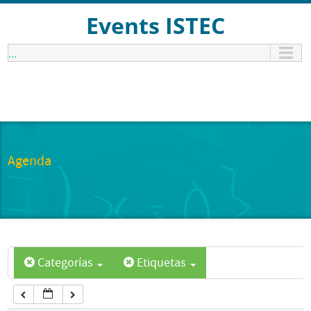
12:00 am
Events ISTEC
...
1:00 am
2:00 am
3:00 am
Agenda
4:00 am
5:00 am
Categorías
Etiquetas
6:00 am
7:00 am