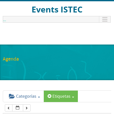
12:00 am
Events ISTEC
...
1:00 am
2:00 am
3:00 am
Agenda
4:00 am
5:00 am
Categorías
Etiquetas
6:00 am
7:00 am