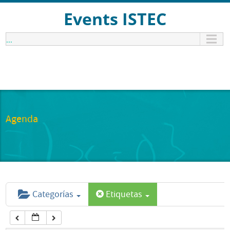
12:00 am
Events ISTEC
...
1:00 am
2:00 am
3:00 am
Agenda
4:00 am
5:00 am
Categorías
Etiquetas
6:00 am
7:00 am