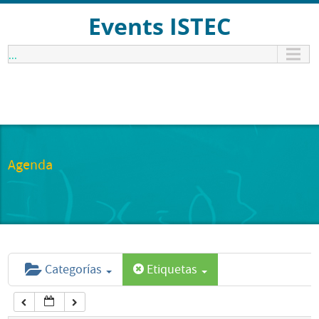
12:00 am
Events ISTEC
...
1:00 am
2:00 am
3:00 am
Agenda
4:00 am
5:00 am
Categorías
Etiquetas
6:00 am
7:00 am