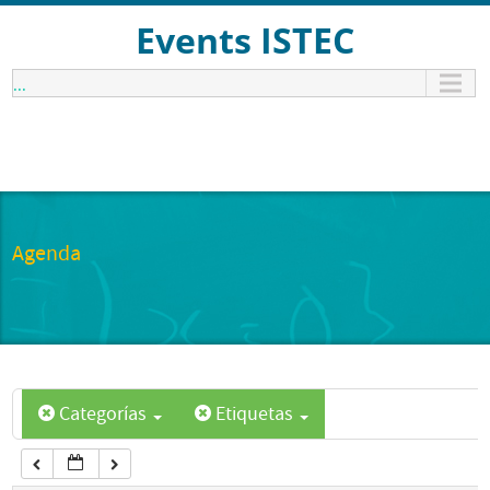
12:00 am
Events ISTEC
...
1:00 am
2:00 am
3:00 am
Agenda
4:00 am
5:00 am
Categorías
Etiquetas
6:00 am
7:00 am