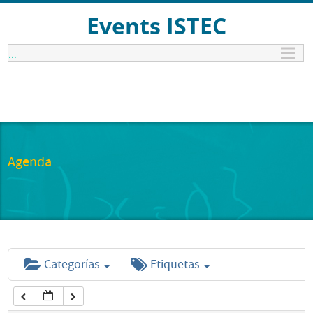
12:00 am
Events ISTEC
...
1:00 am
2:00 am
3:00 am
Agenda
4:00 am
5:00 am
Categorías
Etiquetas
6:00 am
7:00 am