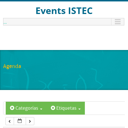
12:00 am
Events ISTEC
...
1:00 am
2:00 am
3:00 am
Agenda
4:00 am
5:00 am
Categorías
Etiquetas
6:00 am
7:00 am