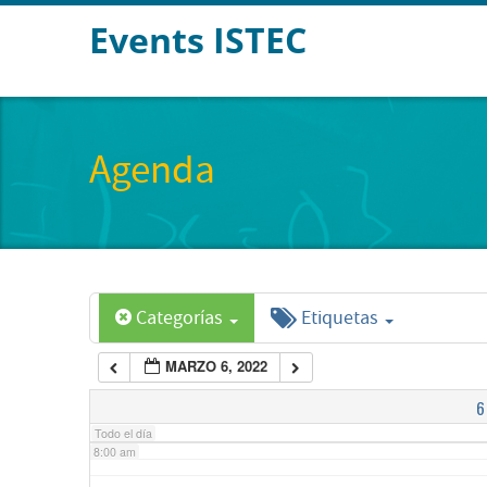
Events ISTEC
2:00 am
3:00 am
Agenda
4:00 am
5:00 am
Categorías
Etiquetas
6:00 am
MARZO 6, 2022
7:00 am
6
Todo el día
8:00 am