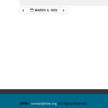
MARZO 6, 2022
ISTEC
I
contact@istec.org
I All Rights Reserved