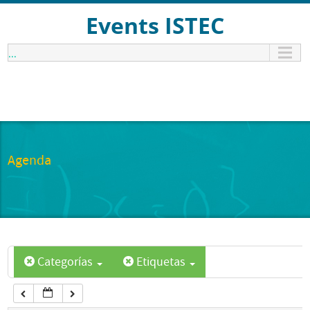
12:00 am
Events ISTEC
...
1:00 am
2:00 am
3:00 am
Agenda
4:00 am
5:00 am
Categorías
Etiquetas
6:00 am
7:00 am