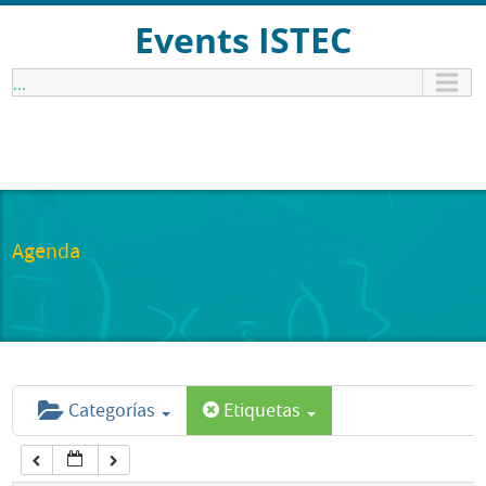
12:00 am
Events ISTEC
...
1:00 am
2:00 am
3:00 am
Agenda
4:00 am
5:00 am
Categorías
Etiquetas
6:00 am
7:00 am