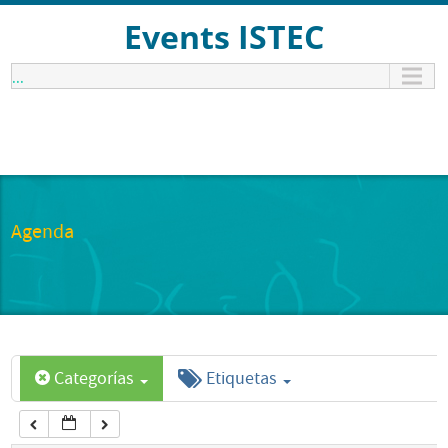
12:00 am
Events ISTEC
...
1:00 am
2:00 am
3:00 am
Agenda
4:00 am
5:00 am
Categorías
Etiquetas
6:00 am
7:00 am