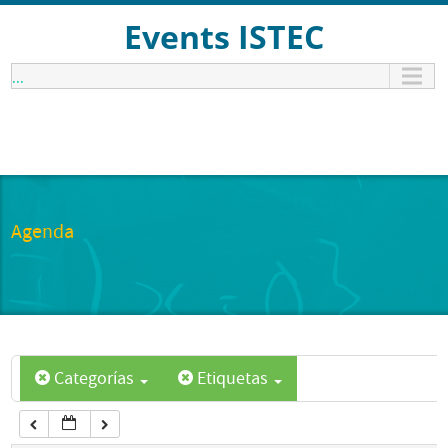
12:00 am
Events ISTEC
...
1:00 am
2:00 am
3:00 am
Agenda
4:00 am
5:00 am
Categorías
Etiquetas
6:00 am
7:00 am