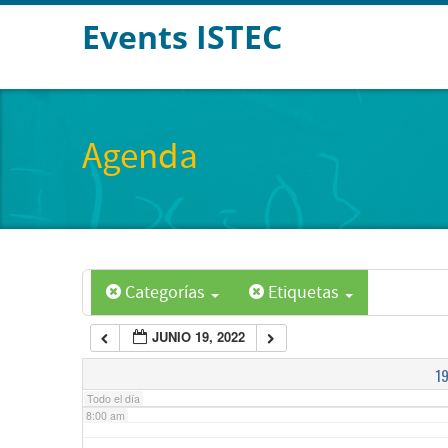
Events ISTEC
2:00 am
3:00 am
Agenda
4:00 am
5:00 am
Categorías
Etiquetas
6:00 am
JUNIO 19, 2022
7:00 am
1
Todo el día
8:00 am