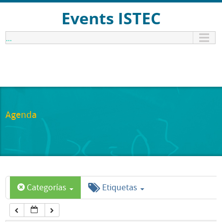
12:00 am
Events ISTEC
...
1:00 am
2:00 am
3:00 am
Agenda
4:00 am
5:00 am
Categorías
Etiquetas
6:00 am
7:00 am