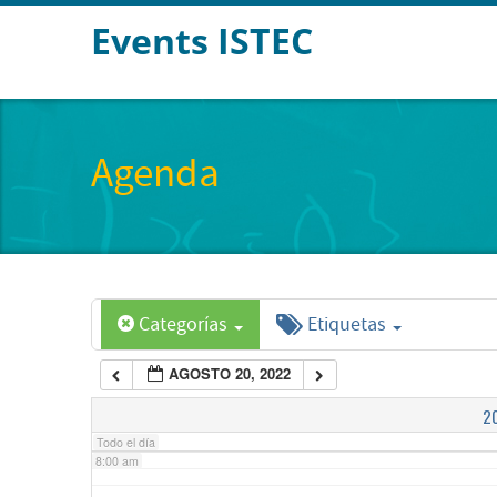
Events ISTEC
2:00 am
3:00 am
Agenda
4:00 am
5:00 am
Categorías
Etiquetas
6:00 am
AGOSTO 20, 2022
7:00 am
2
Todo el día
8:00 am