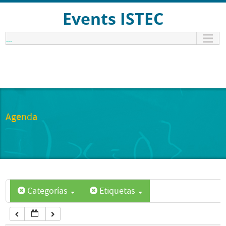
12:00 am
Events ISTEC
...
1:00 am
2:00 am
3:00 am
Agenda
4:00 am
5:00 am
Categorías
Etiquetas
6:00 am
7:00 am