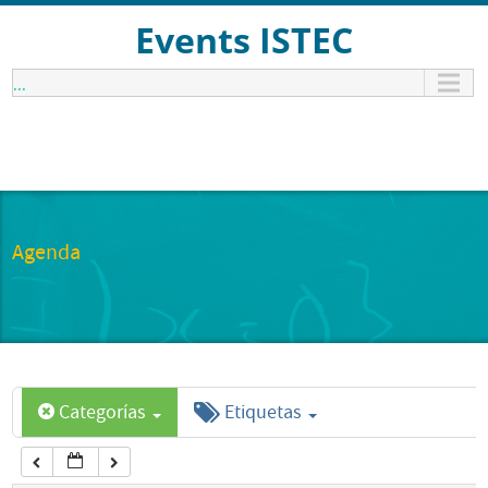
12:00 am
Events ISTEC
...
1:00 am
2:00 am
3:00 am
Agenda
4:00 am
5:00 am
Categorías
Etiquetas
6:00 am
7:00 am