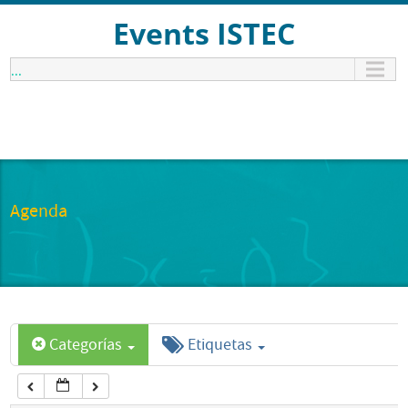
12:00 am
Events ISTEC
...
1:00 am
2:00 am
3:00 am
Agenda
4:00 am
5:00 am
Categorías
Etiquetas
6:00 am
7:00 am