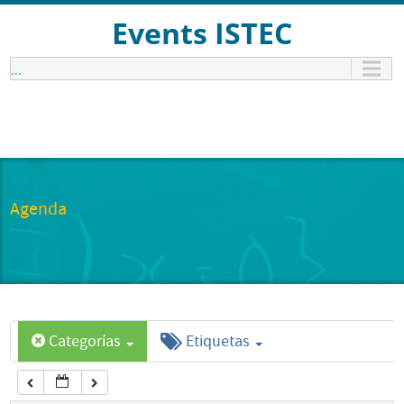
12:00 am
Events ISTEC
...
1:00 am
2:00 am
3:00 am
Agenda
4:00 am
5:00 am
Categorías
Etiquetas
6:00 am
7:00 am