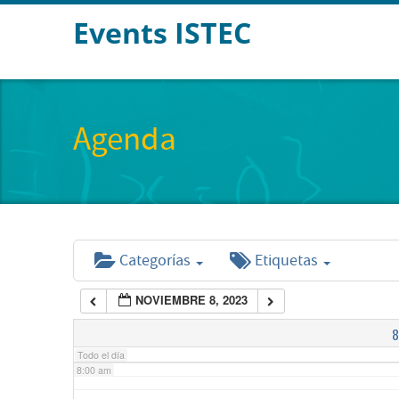
Events ISTEC
2:00 am
3:00 am
Agenda
4:00 am
5:00 am
Categorías
Etiquetas
6:00 am
NOVIEMBRE 8, 2023
7:00 am
8
Todo el día
8:00 am