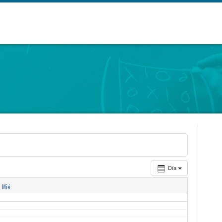
Día
Mié