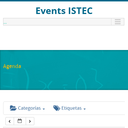
12:00 am
Events ISTEC
...
1:00 am
2:00 am
3:00 am
Agenda
4:00 am
5:00 am
Categorías
Etiquetas
6:00 am
7:00 am