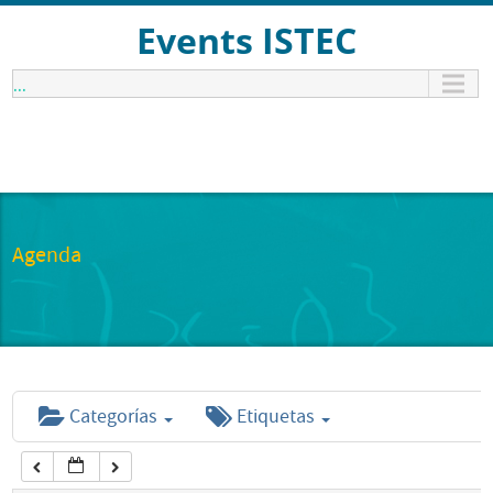
12:00 am
Events ISTEC
...
1:00 am
2:00 am
3:00 am
Agenda
4:00 am
5:00 am
Categorías
Etiquetas
6:00 am
7:00 am