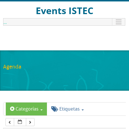
12:00 am
Events ISTEC
...
1:00 am
2:00 am
3:00 am
Agenda
4:00 am
5:00 am
Categorías
Etiquetas
6:00 am
7:00 am