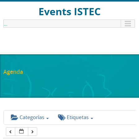
12:00 am
Events ISTEC
...
1:00 am
2:00 am
3:00 am
Agenda
4:00 am
5:00 am
Categorías
Etiquetas
6:00 am
7:00 am