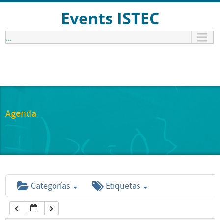
12:00 am
Events ISTEC
...
1:00 am
2:00 am
3:00 am
Agenda
4:00 am
5:00 am
Categorías
Etiquetas
6:00 am
7:00 am