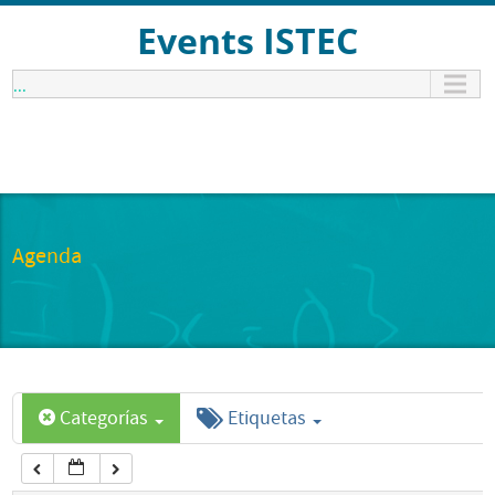
12:00 am
Events ISTEC
...
1:00 am
2:00 am
3:00 am
Agenda
4:00 am
5:00 am
Categorías
Etiquetas
6:00 am
7:00 am